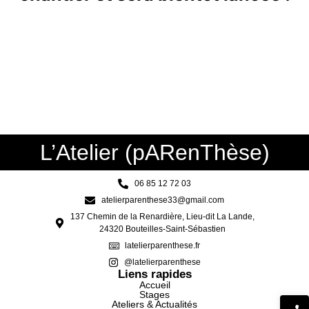
L’Atelier (pARenThèse)
06 85 12 72 03
atelierparenthese33@gmail.com
137 Chemin de la Renardière, Lieu-dit La Lande,
24320 Bouteilles-Saint-Sébastien
latelierparenthese.fr
@latelierparenthese
Liens rapides
Accueil
Stages
Ateliers & Actualités