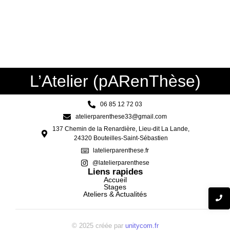
L’Atelier (pARenThèse)
06 85 12 72 03
atelierparenthese33@gmail.com
137 Chemin de la Renardière, Lieu-dit La Lande,
24320 Bouteilles-Saint-Sébastien
latelierparenthese.fr
@latelierparenthese
Liens rapides
Accueil
Stages
Ateliers & Actualités
© 2025 créée par
unitycom.fr